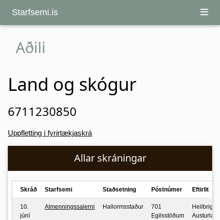
Starfsemi.is
Aðili
Land og skógur
6711230850
Uppfletting í fyrirtækjaskrá
Allar skráningar
Skráð
Starfsemi
Staðsetning
Póstnúmer
Eftirlit
10.
Almenningssalerni
Hallormsstaður
701
Heilbrigðise
júní
Egilsstöðum
Austurlan