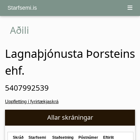
Starfsemi.is
Aðili
Lagnaþjónusta Þorsteins
ehf.
5407992539
Uppfletting í fyrirtækjaskrá
Allar skráningar
Skráð
Starfsemi
Staðsetning
Póstnúmer
Eftirlit