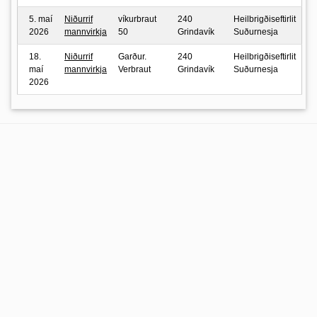
5. maí
Niðurrif
víkurbraut
240
Heilbrigðiseftirlit
2026
mannvirkja
50
Grindavík
Suðurnesja
18.
Niðurrif
Garður.
240
Heilbrigðiseftirlit
maí
mannvirkja
Verbraut
Grindavík
Suðurnesja
2026