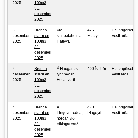
2025
100m3
31.
desember
2025
3.
Brenna
Við
425
Heilbrigðiseftirli
desember
stærri en
smábátahöfn á
Flateyri
Vestfjarða
2025
100m3
Flateyri.
31.
desember
2025
4.
Brenna
Á Hauganesi,
400 Ísafirði
Heilbrigðiseftirli
desember
stærri en
fyrir neðan
Vestfjarða
2025
100m3
Holtahverfi.
31.
desember
2025
4.
Brenna
Á
470
Heilbrigðiseftirli
desember
stærri en
Þingeyrarodda,
Þingeyri
Vestfjarða
2025
100m3
norðan við
31.
Víkingasvæði.
desember
2025