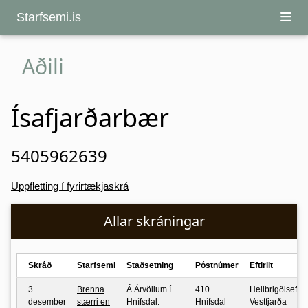
Starfsemi.is
Aðili
Ísafjarðarbær
5405962639
Uppfletting í fyrirtækjaskrá
Allar skráningar
Skráð
Starfsemi
Staðsetning
Póstnúmer
Eftirlit
3.
Brenna
Á Árvöllum í
410
Heilbrigðiseftirli
desember
stærri en
Hnífsdal.
Hnífsdal
Vestfjarða