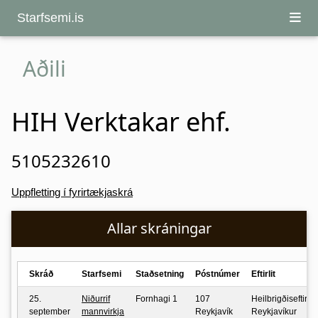
Starfsemi.is
Aðili
HIH Verktakar ehf.
5105232610
Uppfletting í fyrirtækjaskrá
Allar skráningar
Skráð
Starfsemi
Staðsetning
Póstnúmer
Eftirlit
25.
Niðurrif
Fornhagi 1
107
Heilbrigðiseftirlit
september
mannvirkja
Reykjavík
Reykjavíkur