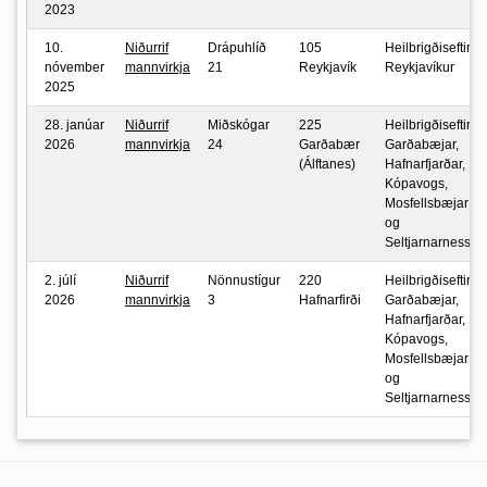
2023
10.
Niðurrif
Drápuhlíð
105
Heilbrigðiseftirlit
nóvember
mannvirkja
21
Reykjavík
Reykjavíkur
2025
28. janúar
Niðurrif
Miðskógar
225
Heilbrigðiseftirlit
2026
mannvirkja
24
Garðabær
Garðabæjar,
(Álftanes)
Hafnarfjarðar,
Kópavogs,
Mosfellsbæjar
og
Seltjarnarness
2. júlí
Niðurrif
Nönnustígur
220
Heilbrigðiseftirlit
2026
mannvirkja
3
Hafnarfirði
Garðabæjar,
Hafnarfjarðar,
Kópavogs,
Mosfellsbæjar
og
Seltjarnarness