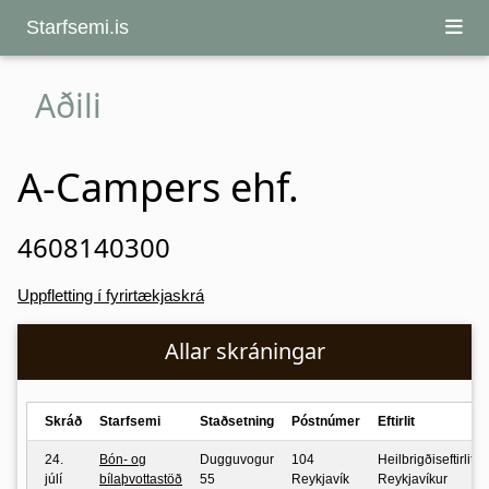
Starfsemi.is
Aðili
A-Campers ehf.
4608140300
Uppfletting í fyrirtækjaskrá
Allar skráningar
Skráð
Starfsemi
Staðsetning
Póstnúmer
Eftirlit
24.
Bón- og
Dugguvogur
104
Heilbrigðiseftirlit
júlí
bílaþvottastöð
55
Reykjavík
Reykjavíkur