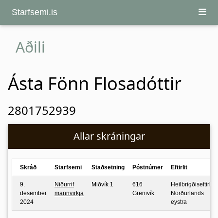
Starfsemi.is
Aðili
Ásta Fönn Flosadóttir
2801752939
Allar skráningar
Skráð
Starfsemi
Staðsetning
Póstnúmer
Eftirlit
9.
Niðurrif
Miðvík 1
616
Heilbrigðiseftirlit
desember
mannvirkja
Grenivík
Norðurlands
2024
eystra