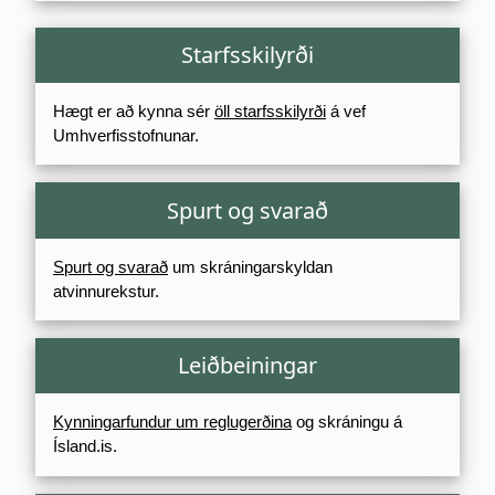
Starfsskilyrði
Hægt er að kynna sér
öll starfsskilyrði
á vef
Umhverfisstofnunar.
Spurt og svarað
Spurt og svarað
um skráningarskyldan
atvinnurekstur.
Leiðbeiningar
Kynningarfundur um reglugerðina
og skráningu á
Ísland.is.