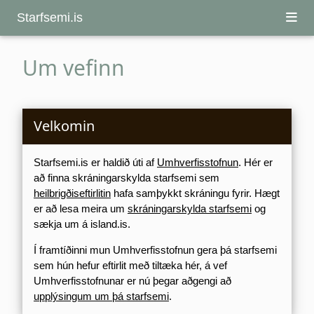
Starfsemi.is
Um vefinn
Velkomin
Starfsemi.is er haldið úti af
Umhverfisstofnun
. Hér er
að finna skráningarskylda starfsemi sem
heilbrigðiseftirlitin
hafa samþykkt skráningu fyrir. Hægt
er að lesa meira um
skráningarskylda starfsemi
og
sækja um á island.is.
Í framtíðinni mun Umhverfisstofnun gera þá starfsemi
sem hún hefur eftirlit með tiltæka hér, á vef
Umhverfisstofnunar er nú þegar aðgengi að
upplýsingum um þá starfsemi
.